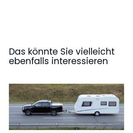
im
CAPTCHA
angezeigten
Zeichen
ein,
um
Das könnte Sie vielleicht
zu
bestätigen,
ebenfalls interessieren
dass
du
ein
Mensch
bist.